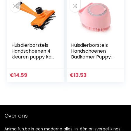
Huisdierborstels
Huisdierborstels
Handschoenen 4
Handschoenen
kleuren puppy kat
Badkamer Puppy
vervaagde kam
Big Dog Cat Bath
haarborstel
Massage
plastic huisdier
Handschoenen
€
14.59
€
13.53
hond verzorging…
Borstel Zachte
Veiligheid
Siliconen…
Over ons
Animalfun.be is een moderne alles-in-één prijsvergelijkings-