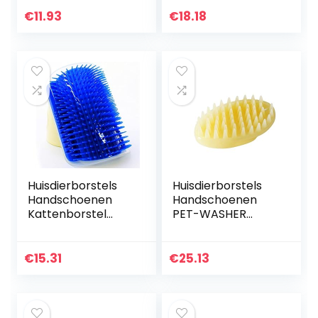
haar gilling
Handschoen
schoonheid
Katten Zachte
€
11.93
€
18.18
badmassage
Rubber Huisdier
grooming kam
Haarverwijderaar
borstel…
Hond…
Huisdierborstels
Huisdierborstels
Handschoenen
Handschoenen
Kattenborstel
PET-WASHER
Massage Device
HOND CAT
Haarverwijderaar
Massage Borstel
Kammen Kat Zelf
Kam Cleaner
€
15.31
€
25.13
Groomer for Cat
Puppy
Grooming…
Washulpmiddelen
Zachte Zachte…