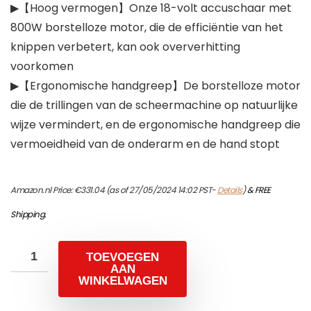
▶【Hoog vermogen】Onze 18-volt accuschaar met
800W borstelloze motor, die de efficiëntie van het
knippen verbetert, kan ook oververhitting
voorkomen
▶【Ergonomische handgreep】De borstelloze motor
die de trillingen van de scheermachine op natuurlijke
wijze vermindert, en de ergonomische handgreep die
vermoeidheid van de onderarm en de hand stopt
Amazon.nl Price:
€
331.04
(as of 27/05/2024 14:02 PST-
Details
)
&
FREE
Shipping
.
TOEVOEGEN
AAN
WINKELWAGEN