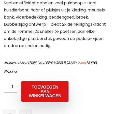
Snel en efficiënt ophalen veel puinhoop – Haal
huisdierbont, haar of pluisjes uit je kleding, meubels,
bank, vloerbedekking, beddengoed, broek.
Dubbelzijdig ontwerp – biedt 2x de reinigingskracht
om de rommel 2x sneller te poetsen dan elke
enkelzijdige pluisborstel, gewoon de paddle-zijden
omdraaien indien nodig.
Amazon.nl Price:
€
13.54
(as of 06/04/2023 11:52 PST-
Details
)
&
FREE
Shipping
.
TOEVOEGEN
AAN
WINKELWAGEN