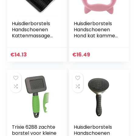
Huisdierborstels
Huisdierborstels
Handschoenen
Handschoenen
Kattenmassage
Hond kat kammen
Zelf Groomer Kam
haar remover
Borstel kat wrijft
borstel huisdier
het gezicht met
verzorging
€
14.13
€
16.49
een kietelkam kat
gereedschap hond
Lange…
massage…
Trixie 6288 zachte
Huisdierborstels
borstel voor kleine
Handschoenen