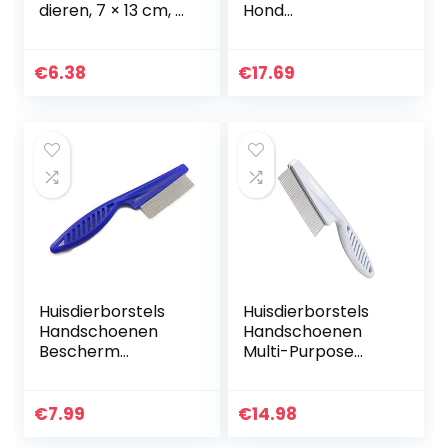
dieren, 7 × 13 cm, (1
Hond
stuk)
Haarverwijdering
Kam Grooming
Cats Comb PET
€
6.38
€
17.69
PRODUCTEN KAT
FLEA COMP PET
KAMP for…
Huisdierborstels
Huisdierborstels
Handschoenen
Handschoenen
Bescherm
Multi-Purpose
vlooienkam for
Hond Cat Kam
katten Honden
Borstel Naald Pet
Huisdier Rvs
Haarborstel for
€
7.99
€
14.98
Comfort Flea Haar
Yokie Puppy Kleine