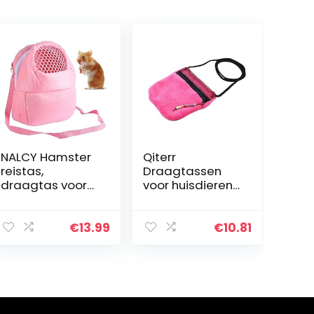
NALCY Hamster
Qiterr
reistas,
Draagtassen
draagtas voor
voor huisdieren,
kleine dieren,
hamster-
draagbaar,
eekhoorns-
ademende
slaapzakken,
€
13.99
€
10.81
huisdierdraagta
draagbare
s, met
outgoing-
schouderriem,
handtas voor
voor kleine…
kleine dieren
(rood)