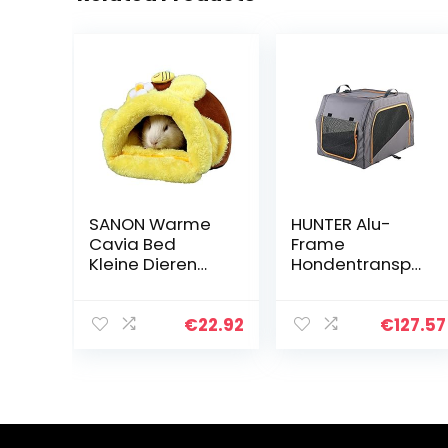
SANON Warme
HUNTER Alu-
Cavia Bed
Frame
Kleine Dieren
Hondentranspor
Hamster Nest
tdoos, 76 x 50,5 x
Egel Rat Habitat
48 cm,
Mini Kooi
Antraciet/Oranj
€
22.92
€
127.57
Lichtgewicht
e
Voor Kleine
Schattige
Harige Dieren L