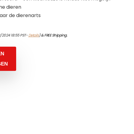
ine dieren
aar de dierenarts
/2024 18:55 PST-
Details
)
&
FREE Shipping
.
EN
GEN