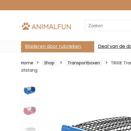
Search
for:
Bladeren door rubrieken
Deal van de d
Home
Shop
Transportboxen
TRIXIE Tr
zitstang