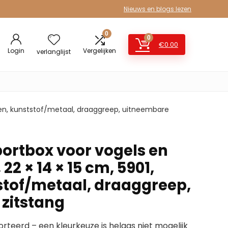
Nieuws en blogs lezen
0
0
€
0.00
Login
Vergelijken
verlanglijst
groen, kunststof/metaal, draaggreep, uitneembare
portbox voor vogels en
 22 × 14 × 15 cm, 5901,
stof/metaal, draaggreep,
zitstang
sorteerd – een kleurkeuze is helaas niet mogelijk