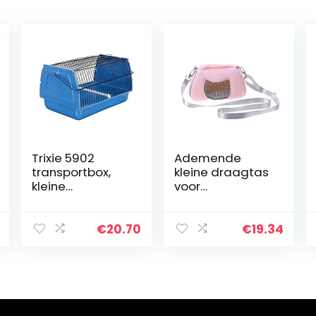
Trixie 5902
Ademende
transportbox,
kleine draagtas
kleine
voor
vogels/kleine
huisdieren,draa
dieren, 30 × 18 ×
gbare
20 cm
reishandtas
€
20.70
€
19.34
met verstelbare
enkele
schouderriem
voor hamster,
egel,
suikerzweefvlieg