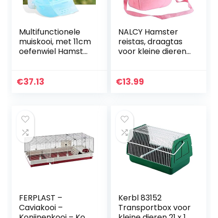
Multifunctionele
NALCY Hamster
muiskooi, met 11cm
reistas, draagtas
oefenwiel Hamster
voor kleine dieren,
speelgoed,
draagbaar,
hamsterkooi, voor
ademende
reizen voor
huisdierdraagtas,
€
37.13
€
13.99
picknick buiten
met schouderriem,
binnen…
voor kleine…
FERPLAST –
Kerbl 83152
Caviakooi –
Transportbox voor
Konijnenkooi – Kooi
kleine dieren 21 x 15