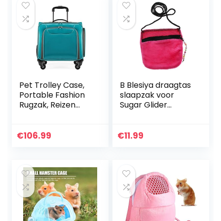
Pet Trolley Case,
B Blesiya draagtas
Portable Fashion
slaapzak voor
Rugzak, Reizen
Sugar Glider
Handtas Dog
Hamster Muizen
Trolley Case Uitje,
en andere kleine
Ademend,
huisdieren, roze
€
106.99
€
11.99
Uitbreidbaar,
Waterdicht…