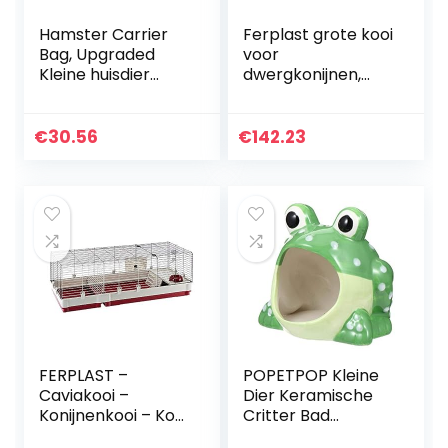
Hamster Carrier
Ferplast grote kooi
Bag, Upgraded
voor
Kleine huisdier
dwergkonijnen,
vervoerder tas
MAXI DUNA MULTY,
met verstelbare
cavia’s,
schouderband en
ventilatierooster,
€
30.56
€
142.23
ademend Mesh
transparant dak,
Pouch Portable…
99 x 51,5 xh 36 cm.
FERPLAST –
POPETPOP Kleine
Caviakooi –
Dier Keramische
Konijnenkooi – Kooi
Critter Bad
en accessoires
Cartoon Kikker