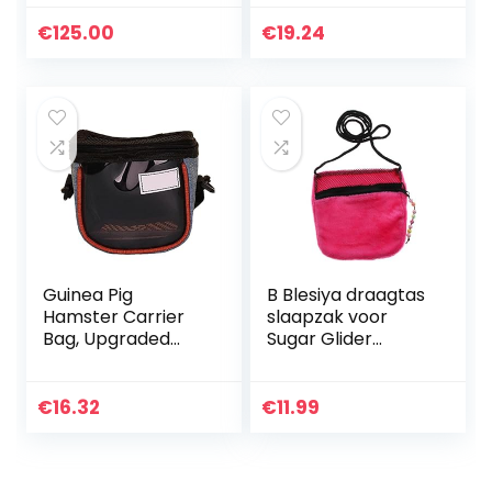
inbegrepen – Te
Vormige Hamster
openen en
Huis Zomer Cool
€
125.00
€
19.24
modulair 120 x 60
Huisdier
xh 50 CM – Krolik,
Schuilplaats Hut…
120
Guinea Pig
B Blesiya draagtas
Hamster Carrier
slaapzak voor
Bag, Upgraded
Sugar Glider
Kleine huisdier
Hamster Muizen
vervoerder tas
en andere kleine
met verstelbare
huisdieren, roze
€
16.32
€
11.99
schouderband en
ademend Mesh…