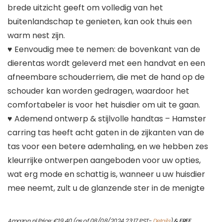
brede uitzicht geeft om volledig van het
buitenlandschap te genieten, kan ook thuis een
warm nest zijn.
♥ Eenvoudig mee te nemen: de bovenkant van de
dierentas wordt geleverd met een handvat en een
afneembare schouderriem, die met de hand op de
schouder kan worden gedragen, waardoor het
comfortabeler is voor het huisdier om uit te gaan.
♥ Ademend ontwerp & stijlvolle handtas – Hamster
carring tas heeft acht gaten in de zijkanten van de
tas voor een betere ademhaling, en we hebben zes
kleurrijke ontwerpen aangeboden voor uw opties,
wat erg mode en schattig is, wanneer u uw huisdier
mee neemt, zult u de glanzende ster in de menigte
Amazon.nl Price:
€
19.40
(as of 08/08/2024 23:17 PST-
Details
)
&
FREE