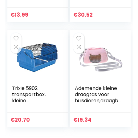
draagbaar,
Drielaags Hamster
ademende
Reisdrager Kleine
huisdierdraagtas,
Huisdieren Huis
€
13.99
€
30.52
met schouderriem,
Voor Gerbil
voor kleine…
Chinchilla Hamster
Rat…
Trixie 5902
Ademende kleine
transportbox,
draagtas voor
kleine
huisdieren,draagb
vogels/kleine
are reishandtas
dieren, 30 × 18 × 20
met verstelbare
cm
enkele
€
20.70
€
19.34
schouderriem voor
hamster, egel,
suikerzweefvliegtui