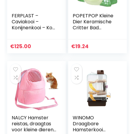
FERPLAST –
POPETPOP Kleine
Caviakooi –
Dier Keramische
Konijnenkooi – Kooi
Critter Bad
en accessoires
Cartoon Kikker
inbegrepen – Te
Vormige Hamster
openen en
Huis Zomer Cool
€
125.00
€
19.24
modulair 120 x 60
Huisdier
xh 50 CM – Krolik,
Schuilplaats Hut…
120
NALCY Hamster
WINOMO
reistas, draagtas
Draagbare
voor kleine dieren,
Hamsterkooi