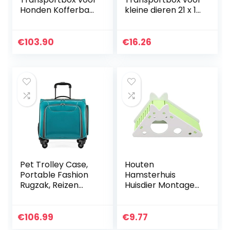
Honden Kofferbak
kleine dieren 21 x 15
Box Autobox
x 14 cm
Aluminium – 1
Deuren Premium
€
103.90
€
16.26
Pet Trolley Case,
Houten
Portable Fashion
Hamsterhuis
Rugzak, Reizen
Huisdier Montage
Handtas Dog
Rust Nest Met
Trolley Case Uitje,
Traplopen Huisdier
Ademend,
Oefening
€
106.99
€
9.77
Uitbreidbaar,
Speelspeelgoed