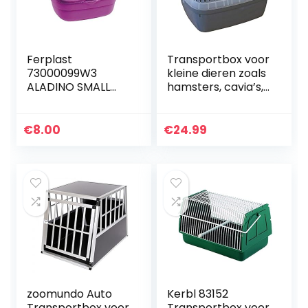
Ferplast
Transportbox voor
73000099W3
kleine dieren zoals
ALADINO SMALL
hamsters, cavia’s,
Hamster en
konijnen enz. Grijs
andere kleine
knaagdiertranspor
€
8.00
€
24.99
tbox, 20 x 16 h 13,5
cm, S, Fuchsia
zoomundo Auto
Kerbl 83152
Transportbox voor
Transportbox voor