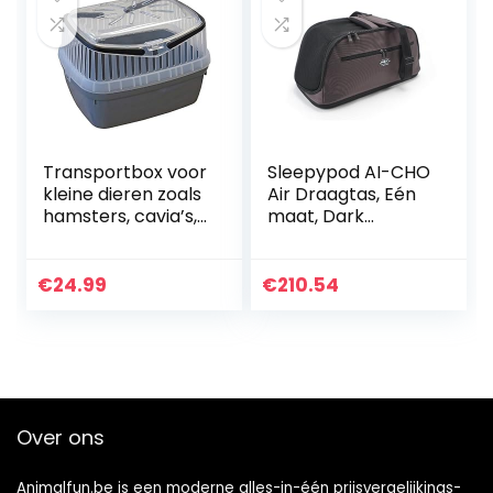
Transportbox voor
Sleepypod AI-CHO
kleine dieren zoals
Air Draagtas, Eén
hamsters, cavia’s,
maat, Dark
konijnen enz. Grijs
Chocolate
€
24.99
€
210.54
Over ons
Animalfun.be is een moderne alles-in-één prijsvergelijkings-