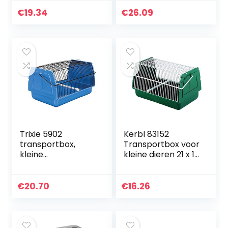
met verstelbare
Aquariumplantsyst
enkele
eemkit, CO2-
€
19.34
€
26.09
schouderriem voor
buisventieldopje
hamster, egel,
voor
suikerzweefvliegtui
aquariummosplant
g, chinchilla, cavia
(wit)
en eekhoorn
Trixie 5902
Kerbl 83152
transportbox,
Transportbox voor
kleine
kleine dieren 21 x 15
vogels/kleine
x 14 cm
dieren, 30 × 18 × 20
cm
€
20.70
€
16.26