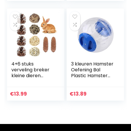
Tanden…
hazen, natuurlijke…
4+6 stuks
3 kleuren Hamster
verveling breker
Oefening Bal
kleine dieren
Plastic Hamster
activiteit spelen
Speelgoed Roll-
kauwspeelgoed
Around Mini Bal
klein huisdier
Oefening Wielen
€
13.99
€
13.89
speelgoed rotan
voor Kleine Dier
ballen hamster…
Hamster
Gerbil(Blauw)