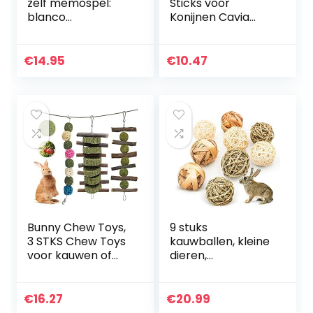
zelf memospel:
Sticks voor
blanco
Konijnen Cavia
memokaarten om
Hamsters
mee te maken +
Chinchilla Bunny
blanco speeldoos
Chew Speelgoed
€
14.95
€
10.47
+ kartonnen inzet
voor Tanden
(48 kaarten 5 x 5
behandelt
cm + box 29 x 19 x
Accessoires
4 cm)
Bunny Chew Toys,
9 stuks
3 STKS Chew Toys
kauwballen, kleine
voor kauwen of
dieren,
spelen met Apple
kauwspeelgoed,
Wood Sticks
grasspeelgoed
Natuurlijke Gras
voor konijnen,
€
16.27
€
20.99
Cake en Gras Ball,
cavia’s, chinchilla’s,