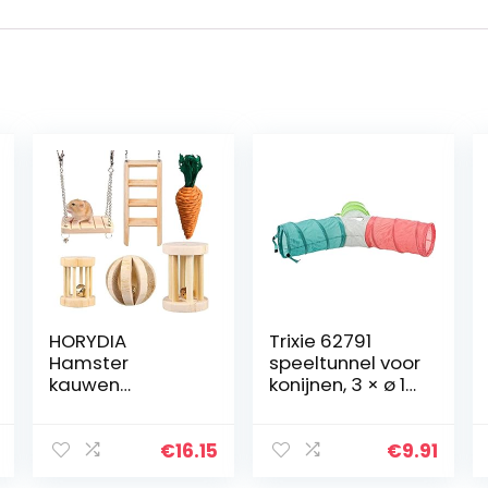
HORYDIA
Trixie 62791
Hamster
speeltunnel voor
kauwen
konijnen, 3 × ø 18
speelgoed
× 47 cm
natuurlijke
houten cavia
€
16.15
€
9.91
speelgoed