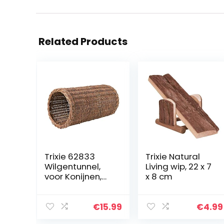
Related Products
Trixie 62833
Trixie Natural
Wilgentunnel,
Living wip, 22 x 7
voor Konijnen,
x 8 cm
Cavia’s,
Hamsters, ø20 x
38 cm, Ceder
€
15.99
€
4.99