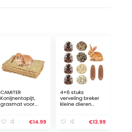
CAMITER
4+6 stuks
Konijnentapijt,
verveling breker
grasmat voor
kleine dieren
konijnen,
activiteit spelen
handgeweven
kauwspeelgoed
natuurlijk
klein huisdier
€
14.99
€
13.99
grastapijt voor
speelgoed