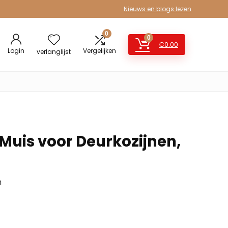
Nieuws en blogs lezen
0
0
€
0.00
Login
Vergelijken
verlanglijst
 Muis voor Deurkozijnen,
n