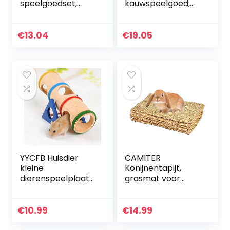
speelgoedset,
kauwspeelgoed,
kleine
Zacht natuurlijk
dierenspeelgoed,
hout kleine huisdier
huisdierspeelgoed,
speelspeelgoed
€
13.04
€
19.05
speelgoed voor
Set, Swing wip
kleine dieren…
halters…
YYCFB Huisdier
CAMITER
kleine
Konijnentapijt,
dierenspeelplaats
grasmat voor
houten wip
konijnen,
speelgoed voor
handgeweven
kleine dieren
natuurlijk
€
10.99
€
14.99
dwerghamsters en
grastapijt voor
muis
kleine huisdieren,