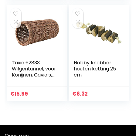
ballen hamster…
Tanden…
Trixie 62833
Nobby knabber
Wilgentunnel, voor
houten ketting 25
Konijnen, Cavia’s,
cm
Hamsters, ø20 x 38
cm, Ceder
€
15.99
€
6.32
Over ons