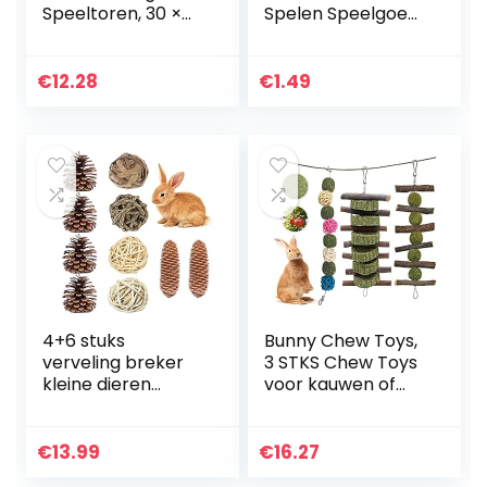
Speeltoren, 30 ×
Spelen Speelgoed
30 × 10 Cm
Plastic Huisdier
Knaagdier Muizen
Joggen Bal
€
12.28
€
1.49
Speelgoed
Hamster…
4+6 stuks
Bunny Chew Toys,
verveling breker
3 STKS Chew Toys
kleine dieren
voor kauwen of
activiteit spelen
spelen met Apple
kauwspeelgoed
Wood Sticks
klein huisdier
Natuurlijke Gras
€
13.99
€
16.27
speelgoed rotan
Cake en Gras Ball,