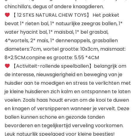
chinchilla’s, degus of andere knaagdieren.
【 12 STKS NATURAL CHEW TOYS】 Het pakket
bevat 1* rieten bal, 1* natuurlijke zeegras ballen, 1*
water hyacint bal, 1* maïsbal, 1* bel grasbal,
4*wortels, 2* maïs, 1* dennenappels, grasballen
diameters:7cm, wortel grootte: 10x3cm, maïsmaat:
8×2.5CM.conpine es grootte: 5.55 *4CM
【Activiteit-rollende speelballen】belangrijk om
de interesse, nieuwsgierigheid en beweging van je
huisdier aan te moedigen en stress te verlichten met
je kleine huisdieren zich kalm en ontspannen te laten
voelen. Zoals haas houdt ervan om de kooi te duwen
en knagen of versnipperen wanneer je vervelt. Deze
ballen kunnen schone en gezonde tanden
bevorderen en tegelijkertijd verveling voorkomen.
Leuk natuurlijk speelgoed voor kleine beestjes!