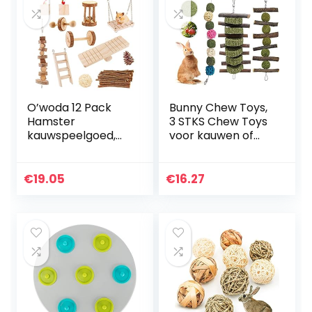
O’woda 12 Pack
Bunny Chew Toys,
Hamster
3 STKS Chew Toys
kauwspeelgoed,
voor kauwen of
Zacht natuurlijk
spelen met Apple
hout kleine huisdier
Wood Sticks
speelspeelgoed
Natuurlijke Gras
€
19.05
€
16.27
Set, Swing wip
Cake en Gras Ball,
halters…
Tanden…