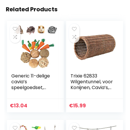
Related Products
Generic 11-delige
Trixie 62833
cavia’s
Wilgentunnel, voor
speelgoedset,
Konijnen, Cavia’s,
kleine
Hamsters, ø20 x 38
dierenspeelgoed,
cm, Ceder
huisdierspeelgoed,
€
13.04
€
15.99
speelgoed voor
kleine dieren…