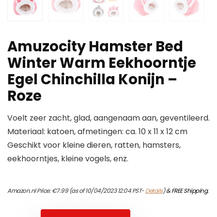
Amuzocity Hamster Bed
Winter Warm Eekhoorntje
Egel Chinchilla Konijn –
Roze
Voelt zeer zacht, glad, aangenaam aan, geventileerd.
Materiaal: katoen, afmetingen: ca. 10 x 11 x 12 cm
Geschikt voor kleine dieren, ratten, hamsters,
eekhoorntjes, kleine vogels, enz.
Amazon.nl Price:
€
7.99
(as of 10/04/2023 12:04 PST-
Details
)
&
FREE Shipping
.