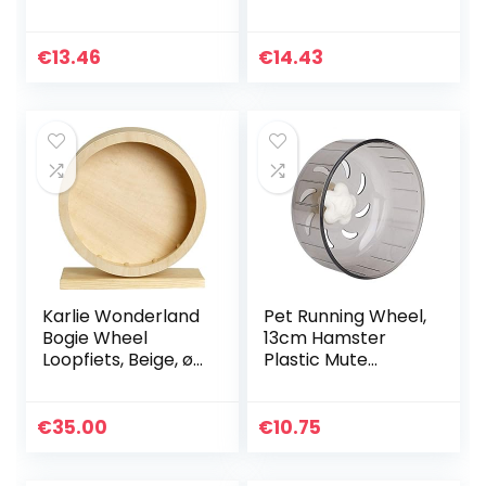
hamster Silent
Niet-giftig en met
Running Spinner
PP-milieuhars voor
oefenwiel
entertainment(blu
€
13.46
€
14.43
rollenspeelgoed
e, 14CM)
voor hamsters…
Karlie Wonderland
Pet Running Wheel,
Bogie Wheel
13cm Hamster
Loopfiets, Beige, ø
Plastic Mute
30 cm
Loopband Wiel
Kleine Stille
Jogging Oefenwiel
€
35.00
€
10.75
voor Gerbils
Chinchilla’s Cavia’s