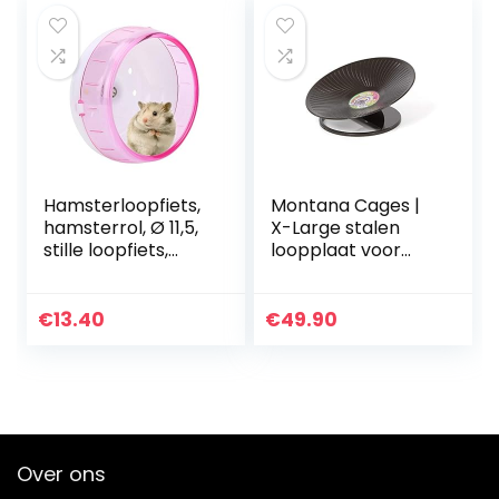
DierenBallen
Hamsterloopfiets,
Montana Cages |
hamsterrol, Ø 11,5,
X-Large stalen
stille loopfiets,
loopplaat voor
kunststof voor
chinchilla’s en
hamsters,
degus
racemuis en rat
€
13.40
€
49.90
(roze)
Over ons