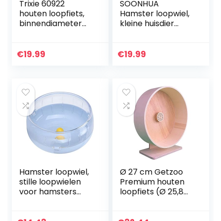
Trixie 60922
SOONHUA
houten loopfiets,
Hamster loopwiel,
binnendiameter
kleine huisdier
Ø7,5 cm
oefening wiel
huisdier muis stille
running spinner
€
19.99
€
19.99
oefening wiel
speelgoed…
Hamster loopwiel,
Ø 27 cm Getzoo
stille loopwielen
Premium houten
voor hamsters
loopfiets (Ø 25,8
Niet-giftig en met
cm binnen, hoogte
PP-milieuhars voor
29-39 cm)