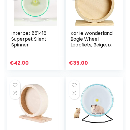
Interpet 861416
Karlie Wonderland
Superpet Silent
Bogie Wheel
Spinner
Loopfiets, Beige, ø
fluisterstille
30 cm
loopfiets, groot, 30
cm, diverse
€
42.00
€
35.00
kleuren