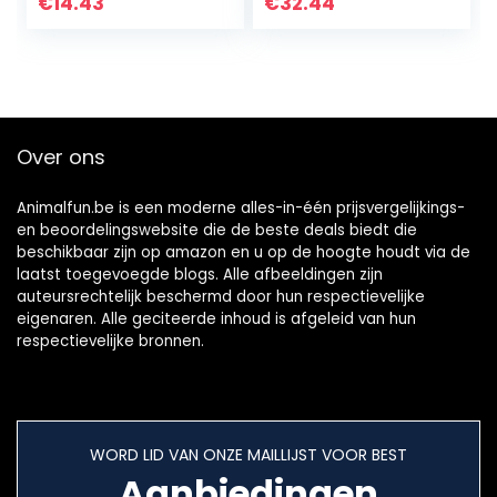
entertainment(blu
€
14.43
€
32.44
e, 14CM)
Over ons
Animalfun.be is een moderne alles-in-één prijsvergelijkings-
en beoordelingswebsite die de beste deals biedt die
beschikbaar zijn op amazon en u op de hoogte houdt via de
laatst toegevoegde blogs. Alle afbeeldingen zijn
auteursrechtelijk beschermd door hun respectievelijke
eigenaren. Alle geciteerde inhoud is afgeleid van hun
respectievelijke bronnen.
WORD LID VAN ONZE MAILLIJST VOOR BEST
Aanbiedingen