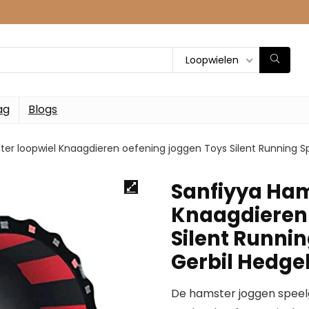
Loopwielen
ag
Blogs
er loopwiel Knaagdieren oefening joggen Toys Silent Running S
Sanfiyya Ham
Knaagdieren 
Silent Runnin
Gerbil Hedg
De hamster joggen speelg