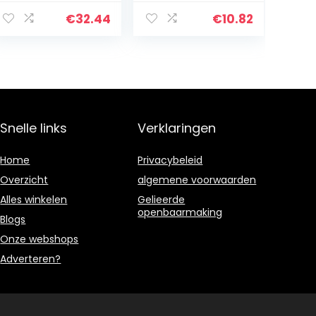
hoogte 29-39
Oefenwiel Stille
cm)
spinner
€
32.44
€
10.82
Oefening
Loopwiel
Hamster Looprol
Vliegende
schotel voor
chinchilla’s
Gerbils
Snelle links
Verklaringen
Guinee(pink)
Home
Privacybeleid
Overzicht
algemene voorwaarden
Alles winkelen
Gelieerde
openbaarmaking
Blogs
Onze webshops
Adverteren?