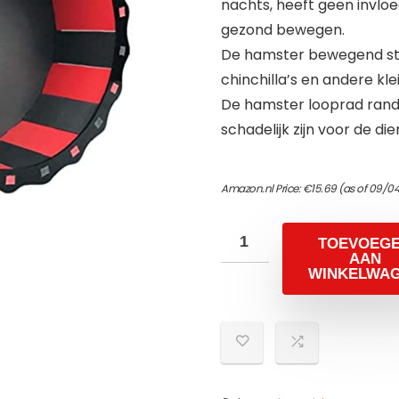
nachts, heeft geen invlo
gezond bewegen.
De hamster bewegend stuk
chinchilla’s en andere kle
De hamster looprad rand i
schadelijk zijn voor de di
Amazon.nl Price:
€
15.69
(as of 09/04
TOEVOEG
AAN
WINKELWA