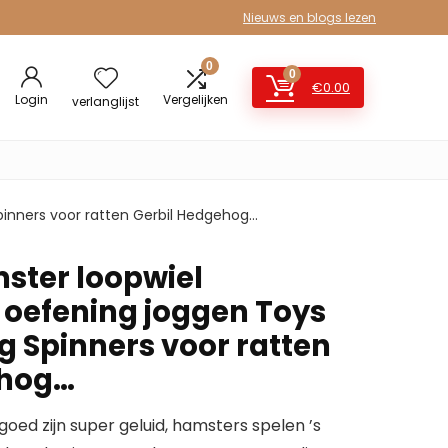
Nieuws en blogs lezen
0
0
€
0.00
Login
Vergelijken
verlanglijst
pinners voor ratten Gerbil Hedgehog…
ster loopwiel
oefening joggen Toys
g Spinners voor ratten
ehog…
oed zijn super geluid, hamsters spelen ’s