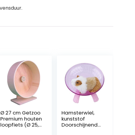
evensduur.
Ø 27 cm Getzoo
Hamsterwiel,
Premium houten
kunststof
loopfiets (Ø 25,8
Doorschijnend
cm binnen,
Hamster