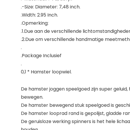
.-Size: Diameter: 7,48 inch.
.Width: 2.95 Inch.
.Opmerking:
.1.Due aan de verschillende lichtomstandigheden 
.2.Due om verschillende handmatige meetmethode
.
.Package Inclusief
.
0,1 * Hamster loopwiel.
De hamster joggen speelgoed zijn super geluid,
bewegen.
De hamster bewegend stuk speelgoed is geschikt 
De hamster looprad rand is gepolijst, gladde rand
De geruisloze werking spinners is het hele lic
houden.