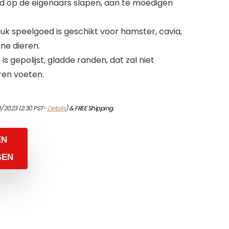
ed op de eigenaars slapen, aan te moedigen
 speelgoed is geschikt voor hamster, cavia,
ine dieren.
s gepolijst, gladde randen, dat zal niet
eren voeten.
/2023 12:30 PST-
Details
)
&
FREE Shipping
.
EN
GEN