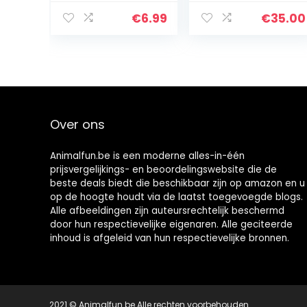
Spelos & Noddy
ø 30 cm
Cages
€
6.99
€
35.00
Over ons
Animalfun.be is een moderne alles-in-één
prijsvergelijkings- en beoordelingswebsite die de
beste deals biedt die beschikbaar zijn op amazon en u
op de hoogte houdt via de laatst toegevoegde blogs.
Alle afbeeldingen zijn auteursrechtelijk beschermd
door hun respectievelijke eigenaren. Alle geciteerde
inhoud is afgeleid van hun respectievelijke bronnen.
2021 © Animalfun.be Alle rechten voorbehouden