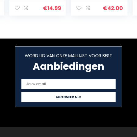
Silent Spinner,
loopfiets, groot,
Hamster Wheel
30 cm, diverse
€
14.99
€
42.00
Plastic,
kleuren
Huisdieren
Oefenwiel…
WORD LID VAN ONZE MAILLIJST VOOR BEST
Aanbiedingen