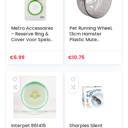
Metro Accessoires
Pet Running Wheel,
– Reserve Ring &
13cm Hamster
Cover Voor Spelos
Plastic Mute
& Noddy Cages
Loopband Wiel
Kleine Stille
Jogging Oefenwiel
€
6.99
€
10.75
voor Gerbils
Chinchilla’s Cavia’s
DierenBallen
Interpet 861416
Sharples Silent