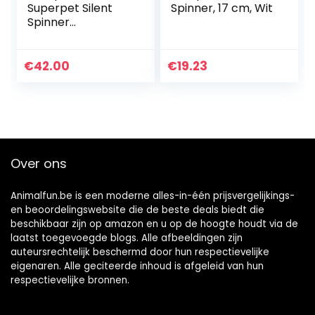
Superpet Silent
Spinner, 17 cm, Wit
Spinner
fluisterstille
loopfiets, groot, 30
cm, diverse
€
42.00
€
19.23
kleuren
Over ons
Animalfun.be is een moderne alles-in-één prijsvergelijkings-
en beoordelingswebsite die de beste deals biedt die
beschikbaar zijn op amazon en u op de hoogte houdt via de
laatst toegevoegde blogs. Alle afbeeldingen zijn
auteursrechtelijk beschermd door hun respectievelijke
eigenaren. Alle geciteerde inhoud is afgeleid van hun
respectievelijke bronnen.