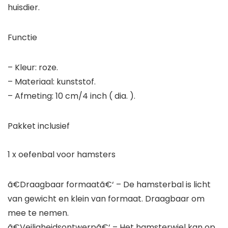
huisdier.
Functie
– Kleur: roze.
– Materiaal: kunststof.
– Afmeting: 10 cm/4 inch ( dia. ).
Pakket inclusief
1 x oefenbal voor hamsters
ã€Draagbaar formaatã€‘ – De hamsterbal is licht
van gewicht en klein van formaat. Draagbaar om
mee te nemen.
ã€Veiligheidsontwerpã€‘ – Het hamsterwiel kan op