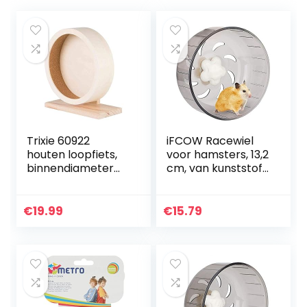
Trixie 60922
iFCOW Racewiel
houten loopfiets,
voor hamsters, 13,2
binnendiameter
cm, van kunststof
Ø7,5 cm
acryl, zeer stil,
voor kleine
huisdieren (13 cm)
€
19.99
€
15.79