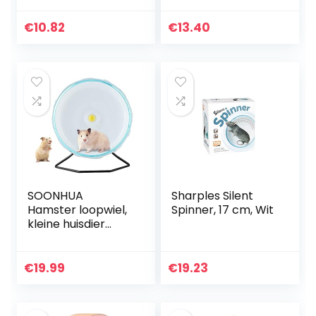
Oefenwiel Stille
hamsters,
spinner Oefening
racemuis en rat
€
10.82
€
13.40
Loopwiel Hamster
(roze)
Looprol Vliegende
schotel voor
chinchilla’s Gerbils
Guinee(pink)
SOONHUA
Sharples Silent
Hamster loopwiel,
Spinner, 17 cm, Wit
kleine huisdier
oefening wiel
huisdier muis stille
running spinner
€
19.99
€
19.23
oefening wiel
speelgoed…