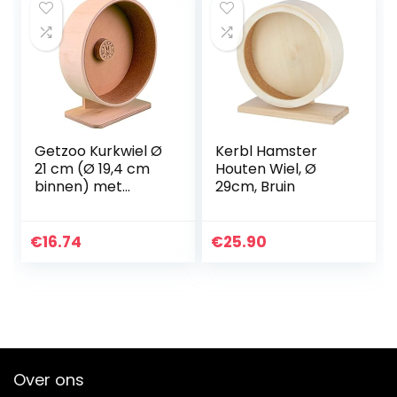
Getzoo Kurkwiel Ø
Kerbl Hamster
21 cm (Ø 19,4 cm
Houten Wiel, Ø
binnen) met
29cm, Bruin
kurken inzetstuk,
veelzijdig loopwiel,
zacht voor poten,
€
16.74
€
25.90
flexibel instelbaar,
verwisselbare
kurken
inzetstukken, hoge
veiligheid
Over ons