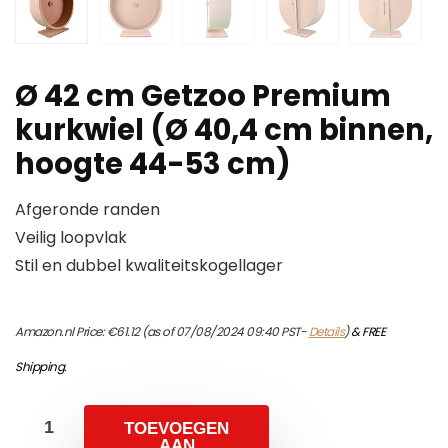
Ø 42 cm Getzoo Premium
kurkwiel (Ø 40,4 cm binnen,
hoogte 44-53 cm)
Afgeronde randen
Veilig loopvlak
Stil en dubbel kwaliteitskogellager
Amazon.nl Price:
€
61.12
(as of 07/08/2024 09:40 PST-
Details
)
&
FREE
Shipping
.
TOEVOEGEN
AAN