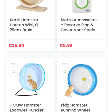
Kerbl Hamster
Metro Accessoires
Houten Wiel, Ø
– Reserve Ring &
29cm, Bruin
Cover Voor Spelos
& Noddy Cages
€
25.90
€
6.99
iFCOW Hamster
zfdg Hamster
Loopwiel, Huisdier
Running Wheel,