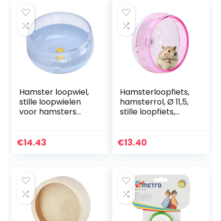
Hamster loopwiel,
Hamsterloopfiets,
stille loopwielen
hamsterrol, Ø 11,5,
voor hamsters
stille loopfiets,
Niet-giftig en met
kunststof voor
PP-milieuhars voor
hamsters,
entertainment(blu
racemuis en rat
€
14.43
€
13.40
e, 14CM)
(roze)