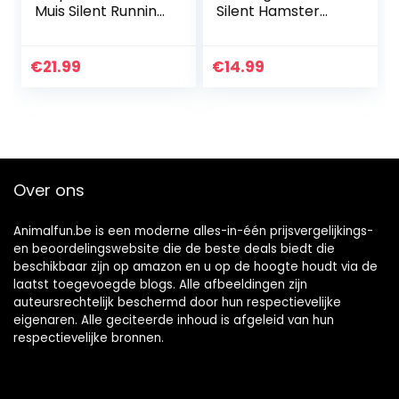
Muis Silent Running
Silent Hamster
Spinner Oefenwiel
Wheel, Gerbil
Silent Spinner,
Hamster Wheel
€
21.99
€
14.99
Plastic, Huisdieren
Oefenwiel…
Over ons
Animalfun.be is een moderne alles-in-één prijsvergelijkings-
en beoordelingswebsite die de beste deals biedt die
beschikbaar zijn op amazon en u op de hoogte houdt via de
laatst toegevoegde blogs. Alle afbeeldingen zijn
auteursrechtelijk beschermd door hun respectievelijke
eigenaren. Alle geciteerde inhoud is afgeleid van hun
respectievelijke bronnen.