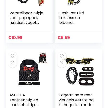
Verstelbaar tuigje
Gesh Pet Bird
voor papegaai,
Harness en
huisdier, vogel,
leiband,
tuigje, lijn,
verstelbare
trainingslijn voor
papegaai vogel
buiten vliegen,
harnas riem –
€
10.99
€
5.59
antibijt, elastische
huisdier anti-beet
lijn voor vogel,
training touw
papegaai, kaketoe,
outdoor…
ara (rood, XS)
ASOCEA
Hagedis riem met
Konijnentuig en
vleugels,Verstelba
lood schattige
re hagedis tractie