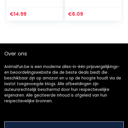
vlinderdas en Bell
touw verstelbare
Mesh ademend
baard draak
verstelbaar vest
hagedis harnas
€
14.99
€
6.09
borstbandset voor
kleine dieren…
Over ons
Animalfun.be is een moderne alles-in-één prijsvergelijkings-
en beoordelingswebsite die de beste deals biedt die
beschikbaar zijn op amazon en u op de hoogte houdt via de
laatst toegevoegde blogs. Alle afbeeldingen zijn
auteursrechtelijk beschermd door hun respectievelijke
eigenaren. Alle geciteerde inhoud is afgeleid van hun
respectievelijke bronnen.