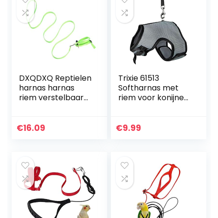
DXQDXQ Reptielen
Trixie 61513
harnas harnas
Softharnas met
riem verstelbaar
riem voor konijnen,
1,2 m lijn en harnas
nylon, 25-32 cm,
gemaakt van
1,20 m (op kleur
nylon voor kleine
gesorteerd)
€
16.09
€
9.99
huisdieren om te…