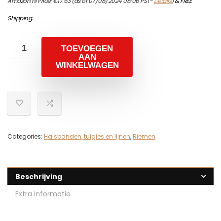
Amazon.nl Price:
€
17.63
(as of 07/08/2024 08:06 PST-
Details
)
&
FREE
Shipping
.
TOEVOEGEN
AAN
WINKELWAGEN
Categories:
Halsbanden, tuigjes en lijnen
,
Riemen
Beschrijving
Extra informatie