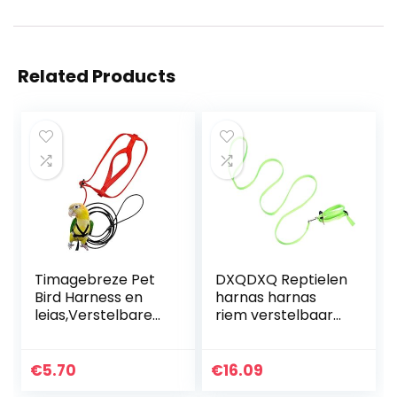
Related Products
Timagebreze Pet
DXQDXQ Reptielen
Bird Harness en
harnas harnas
leias,Verstelbare
riem verstelbaar
papegaai
1,2 m lijn en harnas
vogelharnas riem
gemaakt van
– Pet Anti-Bite
nylon voor kleine
€
5.70
€
16.09
Training Touw
huisdieren om te…