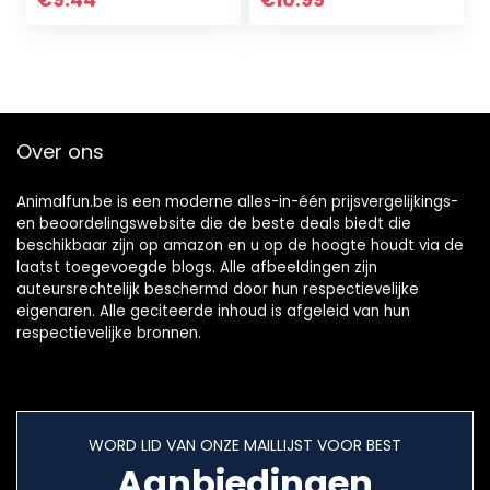
€
9.44
€
10.99
varken…
ratten fret
chinchilla en meer,
bruin
Over ons
Animalfun.be is een moderne alles-in-één prijsvergelijkings-
en beoordelingswebsite die de beste deals biedt die
beschikbaar zijn op amazon en u op de hoogte houdt via de
laatst toegevoegde blogs. Alle afbeeldingen zijn
auteursrechtelijk beschermd door hun respectievelijke
eigenaren. Alle geciteerde inhoud is afgeleid van hun
respectievelijke bronnen.
WORD LID VAN ONZE MAILLIJST VOOR BEST
Aanbiedingen