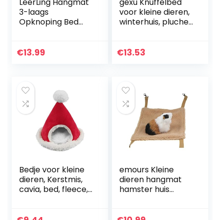
LeerLing Hangmat
gexu Knuffelbed
3-laags
voor kleine dieren,
Opknoping Bed
winterhuis, pluche
Kooi Pluizig Spelen
katoen, warm
Tunnel Grot Met
nestbed,
Haken Voor Rat
multifunctioneel
€
13.99
€
13.53
Fretten
met uitneembare
Chinchilla’s
mat voor
Hamsters…
hamsters, cavia’s,
chinchilla,
eekhoorns, egel.
Bedje voor kleine
emours Kleine
dieren, Kerstmis,
dieren hangmat
cavia, bed, fleece,
hamster huis
kleine dieren, bed,
opknoping
hamster, mini-huis
bedkooi speelgoed
voor Nederlandse
voor muizen