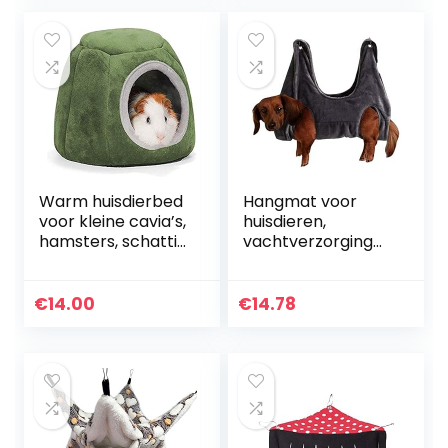
Accessoires
Beddengoed voor…
Warm huisdierbed
Hangmat voor
voor kleine cavia’s,
huisdieren,
hamsters, schattig
vachtverzorging
nest, kooi-
voor huisdieren,
speelgoed, voor
hangmat, hulp
kleine dieren,
voor honden en
€
14.00
€
14.78
eekhoorns,
katten voor de
slaapnest…
badkamer,
wassen…