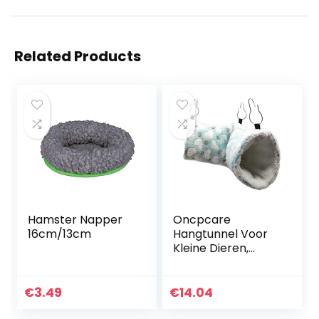
Related Products
Hamster Napper
Oncpcare
16cm/13cm
Hangtunnel Voor
Kleine Dieren,
Hangende
Hamster
Speelgoed, Suiker
€
3.49
€
14.04
Hangmat Kooi