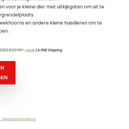
n voor je kleine dier met uitkijkgaten om uit te
ergrendelplaats.
 eekhoorns en andere kleine huisdieren om te
pen.
/2023 12:00 PST-
Details
)
&
FREE Shipping
.
EN
GEN
n
,
Terrariuminrichting