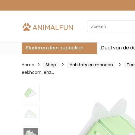
Search
for:
Bladeren door rubrieken
Deal van de d
Home
Shop
Habitats en manden
Ter
eekhoorn, enz…