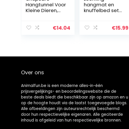
Hangtunnel Voor
hangmat en
Kleine Dieren,
knuffelbed set
Hangende
knuffelige grot
Hamster
pluismat
Speelgoed,
stapelbed
€
14.04
€
15.99
Suiker Hangmat
hangend bed
Kooi
kooi klein dier
Accessoires
bed knaagdier
Beddengoed
voor rat…
voor…
Over ons
Animalfun.be is een moderne alles-in-één
prijsvergelijkings- en beoordelingswebsite die de
beste deals biedt die beschikbaar zijn op amazon en u
op de hoogte houdt via de laatst toegevoegde blogs.
Alle afbeeldingen zijn auteursrechtelijk beschermd
door hun respectievelijke eigenaren. Alle geciteerde
inhoud is afgeleid van hun respectievelijke bronnen.