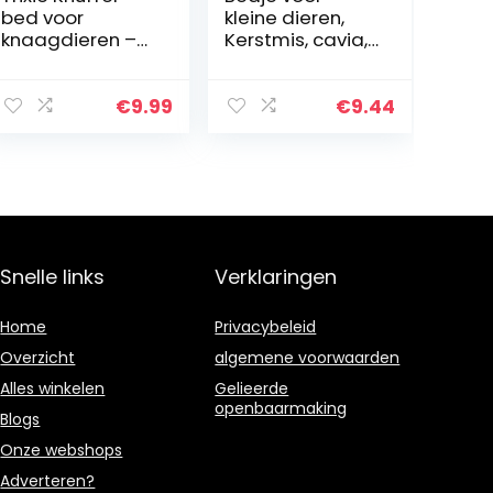
bed voor
kleine dieren,
knaagdieren –
Kerstmis, cavia,
Ca. 30x25x8 cm,
bed, fleece,
diverse kleuren
kleine dieren,
bed, hamster,
€
9.99
€
9.44
mini-huis voor
Nederlandse
varken…
Snelle links
Verklaringen
Home
Privacybeleid
Overzicht
algemene voorwaarden
Alles winkelen
Gelieerde
openbaarmaking
Blogs
Onze webshops
Adverteren?