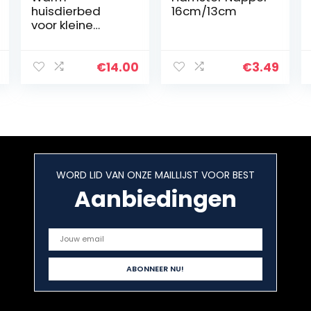
huisdierbed
16cm/13cm
voor kleine
cavia’s,
hamsters,
schattig nest,
€
14.00
€
3.49
kooi-speelgoed,
voor kleine
dieren,
eekhoorns,
slaapnest…
WORD LID VAN ONZE MAILLIJST VOOR BEST
Aanbiedingen