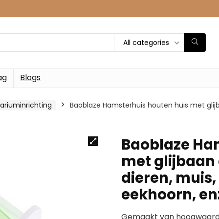
All categories
ag
Blogs
rariuminrichting
Baoblaze Hamsterhuis houten huis met glijba
Baoblaze Ham
met glijbaan 
dieren, muis, 
eekhoorn, e
Gemaakt van hoogwaardig 