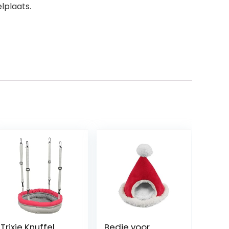
elplaats.
Trixie Knuffel
Bedje voor