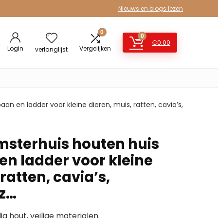
Nieuws en blogs lezen
0
0
€
0.00
Login
Vergelijken
verlanglijst
an en ladder voor kleine dieren, muis, ratten, cavia’s,
sterhuis houten huis
en ladder voor kleine
ratten, cavia’s,
nz…
hout, veilige materialen.