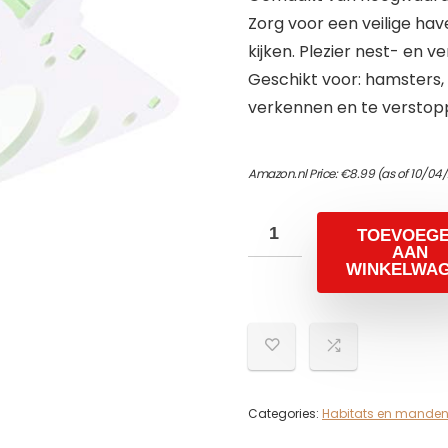
Zorg voor een veilige have
kijken. Plezier nest- en v
Geschikt voor: hamsters,
verkennen en te verstop
Amazon.nl Price:
€
8.99
(as of 10/04
TOEVOEG
AAN
WINKELWA
Categories:
Habitats en mande