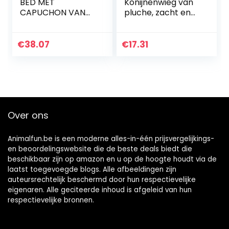
BED MET
Konijnenwieg van
CAPUCHON VAN
pluche, zacht en
WORTEL
warm bed,
hangmat voor
konijnen en kleine
€
38.07
€
17.31
zoogdieren, zwart,
40 x 24 x 12 cm
Over ons
Animalfun.be is een moderne alles-in-één prijsvergelijkings-
en beoordelingswebsite die de beste deals biedt die
beschikbaar zijn op amazon en u op de hoogte houdt via de
laatst toegevoegde blogs. Alle afbeeldingen zijn
auteursrechtelijk beschermd door hun respectievelijke
eigenaren. Alle geciteerde inhoud is afgeleid van hun
respectievelijke bronnen.