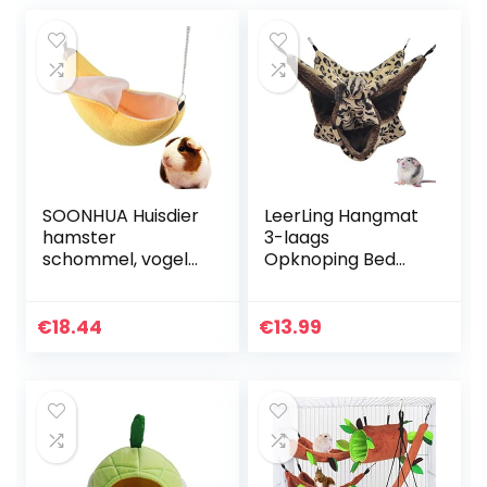
SOONHUA Huisdier
LeerLing Hangmat
hamster
3-laags
schommel, vogel
Opknoping Bed
fret rat eekhoorn
Kooi Pluizig Spelen
hangmat
Tunnel Grot Met
opknoping kooi
Haken Voor Rat
€
18.44
€
13.99
nest bed huis
Fretten
speelgoed
Chinchilla’s
Hamsters…