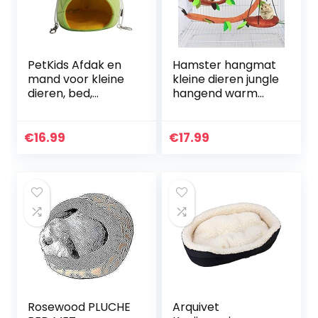
PetKids Afdak en
Hamster hangmat
mand voor kleine
kleine dieren jungle
dieren, bed,
hangend warm
kussen, voor
bed huis kooi nest
cavia’s, hamsters,
accessoires
egel, chinchilla, 15 x
bospatroon kooi
€
16.99
€
17.99
14,5 x 18 cm
speelgoed blad
hangen tunnel en
schommel voor
Sugar Glider
eekhoorntjes
hamster spelen (5
stuks)
Rosewood PLUCHE
Arquivet