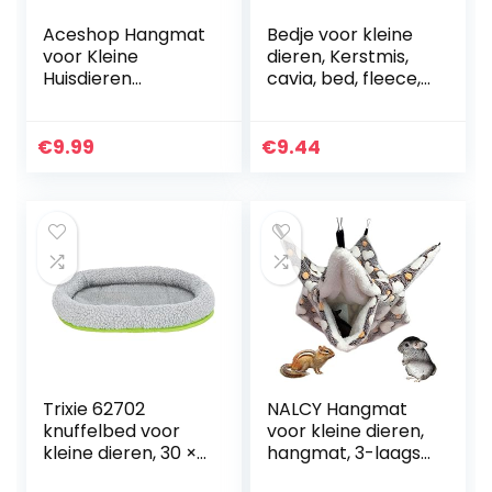
Aceshop Hangmat
Bedje voor kleine
voor Kleine
dieren, Kerstmis,
Huisdieren
cavia, bed, fleece,
Hangmat Warme
kleine dieren, bed,
Hangende
hamster, mini-huis
Hangmat voor
voor Nederlandse
€
9.99
€
9.44
Hleine Dieren
varken…
Triple-Layer Sugar
Glider…
Trixie 62702
NALCY Hangmat
knuffelbed voor
voor kleine dieren,
kleine dieren, 30 ×
hangmat, 3-laags
22 cm, Grijs/Groen
suiker-hangmat,