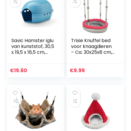
Savic Hamster iglu
Trixie Knuffel bed
van kunststof, 30,5
voor knaagdieren
x 19,5 x 16,5 cm,
– Ca. 30x25x8 cm,
model gesorteerd
diverse kleuren
€
19.60
€
9.99