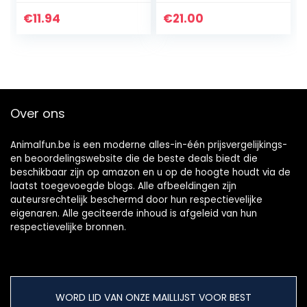
hamsterkooi-
accessoires,
€
11.94
€
21.00
gezellig klein
dierenbed…
Over ons
Animalfun.be is een moderne alles-in-één prijsvergelijkings-
en beoordelingswebsite die de beste deals biedt die
beschikbaar zijn op amazon en u op de hoogte houdt via de
laatst toegevoegde blogs. Alle afbeeldingen zijn
auteursrechtelijk beschermd door hun respectievelijke
eigenaren. Alle geciteerde inhoud is afgeleid van hun
respectievelijke bronnen.
WORD LID VAN ONZE MAILLIJST VOOR BEST