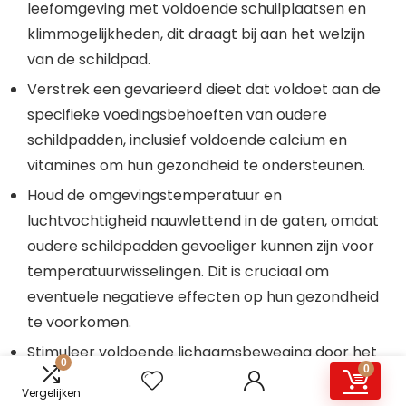
leefomgeving met voldoende schuilplaatsen en
klimmogelijkheden, dit draagt bij aan het welzijn
van de schildpad.
Verstrek een gevarieerd dieet dat voldoet aan de
specifieke voedingsbehoeften van oudere
schildpadden, inclusief voldoende calcium en
vitamines om hun gezondheid te ondersteunen.
Houd de omgevingstemperatuur en
luchtvochtigheid nauwlettend in de gaten, omdat
oudere schildpadden gevoeliger kunnen zijn voor
temperatuurwisselingen. Dit is cruciaal om
eventuele negatieve effecten op hun gezondheid
te voorkomen.
Stimuleer voldoende lichaamsbeweging door het
0
0
aanbieden van verschillende vormen van verrijking
Vergelijken
in de leefomgeving, zoals klimmogelijkheden en het