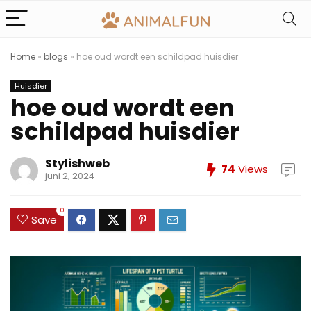
Home
»
blogs
»
hoe oud wordt een schildpad huisdier
Huisdier
hoe oud wordt een
schildpad huisdier
Stylishweb
74
Views
juni 2, 2024
0
Save