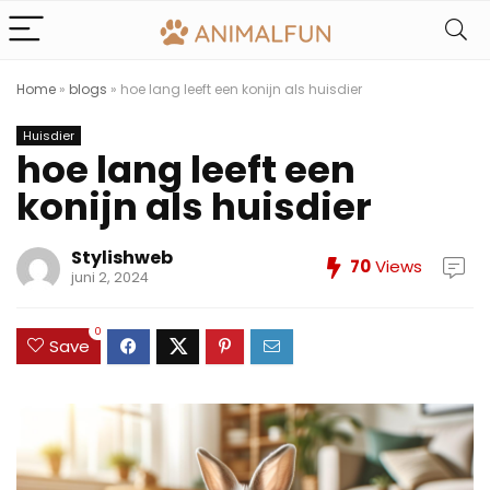
Home
»
blogs
»
hoe lang leeft een konijn als huisdier
Huisdier
hoe lang leeft een
konijn als huisdier
Stylishweb
70
Views
juni 2, 2024
0
Save