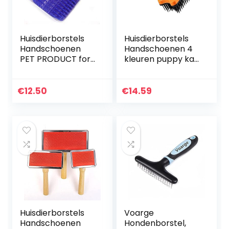
Huisdierborstels
Huisdierborstels
Handschoenen
Handschoenen 4
PET PRODUCT for
kleuren puppy kat
KAT ZELF GOOMER
vervaagde kam
Muurborstel Hoek
haarborstel
Kattenmassage
plastic huisdier
€
12.50
€
14.59
Zelf Groomer
hond verzorging…
Kamborstel met…
Huisdierborstels
Voarge
Handschoenen
Hondenborstel,