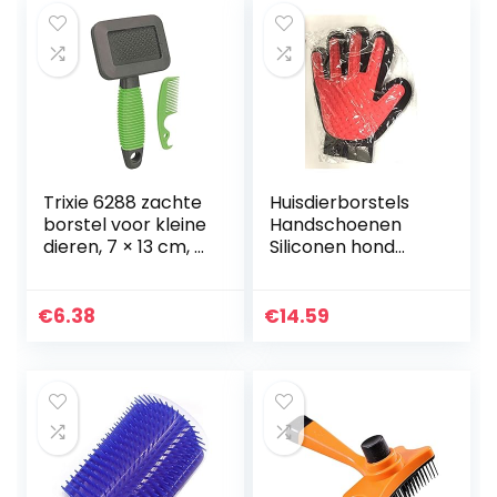
Trixie 6288 zachte
Huisdierborstels
borstel voor kleine
Handschoenen
dieren, 7 × 13 cm, (1
Siliconen hond
stuk)
huisdier verzorging
handschoen for
katten borstel
€
6.38
€
14.59
kam deshedding
haar…