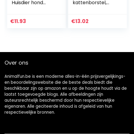
Huisdier hond
kattenborstel,
naald kam puppy
ondervachtborstel
haar gilling
voor honden en
schoonheid
katten met
€
11.93
€
13.02
badmassage
medium tot lang
grooming kam
haar, lost knopen
borstel…
en…
Over ons
Animalfun.be is een moderne alles-in-één prijsvergelijkings-
en beoordelingswebsite die de beste deals biedt die
beschikbaar zijn op amazon en u op de hoogte houdt via de
laatst toegevoegde blogs. Alle afbeeldingen zijn
auteursrechtelijk beschermd door hun respectievelijke
eigenaren. Alle geciteerde inhoud is afgeleid van hun
respectievelijke bronnen.