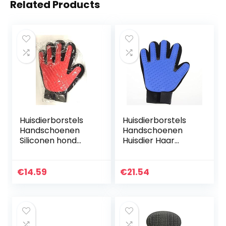
Related Products
Huisdierborstels
Huisdierborstels
Handschoenen
Handschoenen
Siliconen hond
Huisdier Haar
huisdier verzorging
Remover Borstel
handschoen for
Kat Hond
katten borstel
Grooming Kam
€
14.59
€
21.54
kam deshedding
Haar Afwerking
haar…
Trim Removal
Hond…