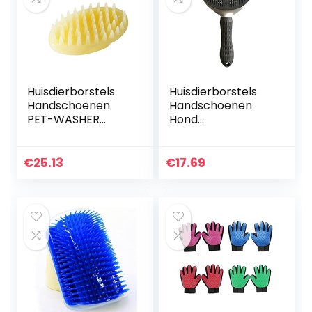
Huisdierborstels
Huisdierborstels
Handschoenen
Handschoenen
PET-WASHER
Hond
HOND CAT
Haarverwijdering
Massage Borstel
Kam Grooming
Kam Cleaner
Cats Comb PET
€
25.13
€
17.69
Puppy
PRODUCTEN KAT
Washulpmiddelen
FLEA COMP PET
Zachte Zachte…
KAMP for…