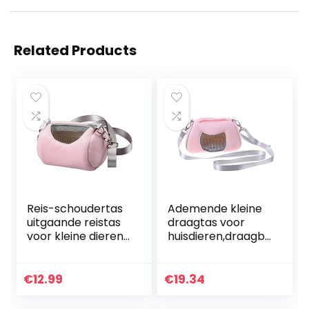
Related Products
Reis-schoudertas
Ademende kleine
uitgaande reistas
draagtas voor
voor kleine dieren
huisdieren,draagb
– type 2 – roze
are reishandtas
met verstelbare
enkele
€
12.99
€
19.34
schouderriem voor
hamster, egel,